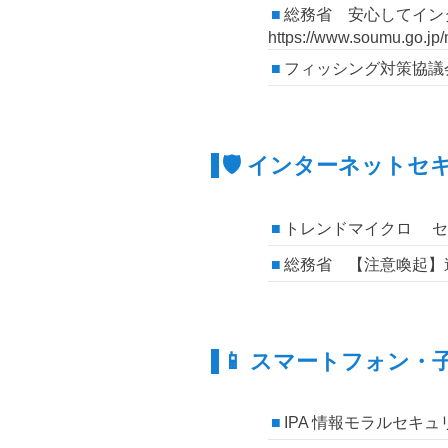
総務省 安心してイ
https://www.soumu.go.jp/
フィッシング対策協議会 － ht
🛡 インターネットセ
トレンドマイクロ セキュリティ情
総務省 【注意喚起】違法ダウン
📱 スマートフォン・
IPA 情報モラルセキュリティ －