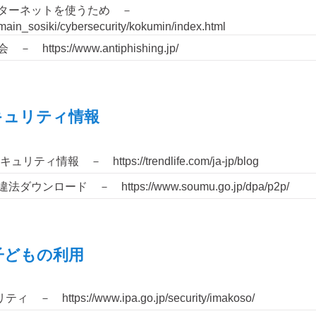
ンターネットを使うため －
main_sosiki/cybersecurity/kokumin/index.html
tps://www.antiphishing.jp/
キュリティ情報
報 － https://trendlife.com/ja-jp/blog
ロード － https://www.soumu.go.jp/dpa/p2p/
子どもの利用
 https://www.ipa.go.jp/security/imakoso/