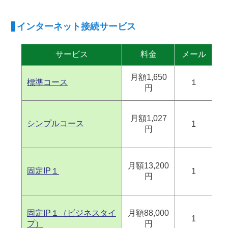
インターネット接続サービス
サービス
料金
メール
フ
月額1,650
標準コース
１
円
月額1,027
シンプルコース
1
円
月額13,200
固定IP１
1
円
固定IP１（ビジネスタイ
月額88,000
1
プ）
円