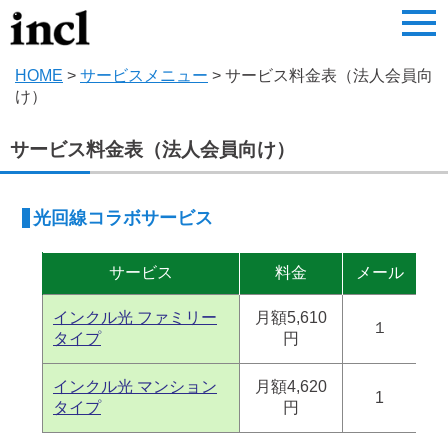
HOME
>
サービスメニュー
> サービス料金表（法人会員向
け）
サービス料金表（法人会員向け）
光回線コラボサービス
サービス
料金
メール
フ
インクル光 ファミリー
月額5,610
１
タイプ
円
インクル光 マンション
月額4,620
1
タイプ
円